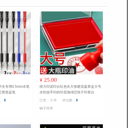
25.00
¥
生专用0.5mm水笔
得力印泥印台红色长方形硬泥盖章盒大号
芯黑笔蓝笔
水性按手印的印尼海绵芯快干印章台
数：
0
已售： 0 件
评论数：
0
柚子尚学