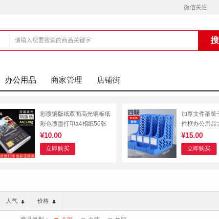
微信关注
铺
办公用品
商家管理
店铺街
彩喷铜版纸双面高光铜板纸
加厚文件架筐
彩色喷墨打印a4相纸50张
件框办公用品
案文件夹收纳
¥10.00
¥15.00
用书架简易桌
立即购买
立即购买
具
人气
价格