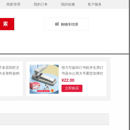
商家管理
我的订单
我的收藏
客户服务
购物车结算
子多层四栏文
得力可旋转订书机学生用订
大全资料架档
书器办公用大号重型加厚钉
盒置物架学生
书机
¥22.00
上书立桌面文
立即购买