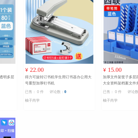
22.00
15.00
¥
¥
4透明多层
得力可旋转订书机学生用订书器办公用大
加厚文件架筐子多层
号重型加厚钉书机
大全资料架档案文件
用书架简易桌上书立
已售： 0 件
评论数：
0
已售： 0 件
评论
柚子尚学
柚子尚学