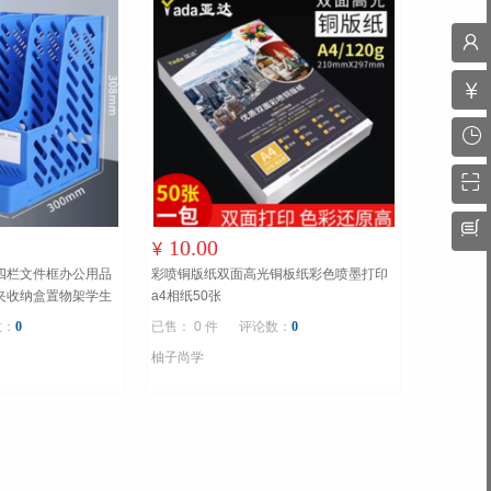
10.00
¥
四栏文件框办公用品
彩喷铜版纸双面高光铜板纸彩色喷墨打印
夹收纳盒置物架学生
a4相纸50张
桌面文具
数：
0
已售： 0 件
评论数：
0
柚子尚学