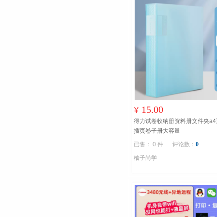
15.00
¥
得力试卷收纳册资料册文件夹a
插页卷子册大容量
已售： 0 件
评论数：
0
柚子尚学