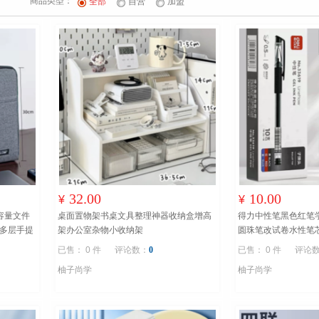
商品类型：
全部
自营
加盟
32.00
10.00
¥
¥
容量文件
桌面置物架书桌文具整理神器收纳盒增高
得力中性笔黑色红笔学
链多层手提
架办公室杂物小收纳架
圆珠笔改试卷水性笔
已售： 0 件
评论数：
0
已售： 0 件
评论
柚子尚学
柚子尚学