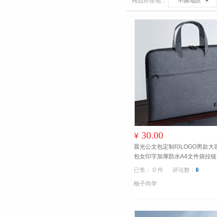
商品所在地：
不限地区
30.00
¥
晨光公文包定制印LOGO男款大
包女印字加厚防水A4文件袋拉
包帆布
已售： 0 件
评论数：
0
柚子尚学