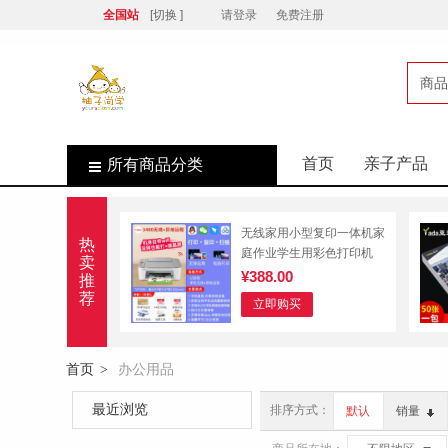
全国站
[切换 ]
请登录
免费注册
商品
店
首页
亲子产品
所有商品分类
无线家用小型复印一体机家
热
庭作业学生用彩色打印机
卖
¥388.00
推
荐
立即购买
首页
办公用品
>
最近浏览
排序方式：
默认
销量