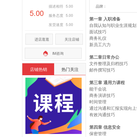
描述相符
5.00
品牌：
5.00
服务态度
5.00
第一章 入职准备
发货速度
5.00
自我认知与职业生涯规划
面试技巧
商务礼仪
进店逛逛
关注店铺
新员工六力
IM咨询
第二章日常办公
文件整理及归档技巧
店铺热销
热门关注
邮件撰写技巧
第三章 通用力课程
能干会说
商务演讲技巧
时间管理
通过沟通和汇报实现向上
有效沟通技巧
第四章 信息安全
保密管理