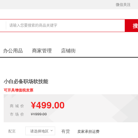
微信关注
铺
办公用品
商家管理
店铺街
小白必备职场软技能
可开具增值税发票
¥499.00
商城价
市场价
¥1999.00
有货
配至
请选择地区
卖家承担运费