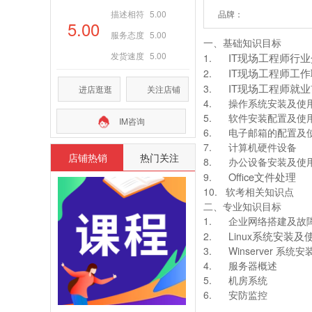
描述相符
5.00
品牌：
5.00
服务态度
5.00
一、基础知识目标
发货速度
5.00
IT
现场工程师行业
1.
IT
现场工程师工作
2.
IT
现场工程师就业
3.
进店逛逛
关注店铺
4.
操作系统安装及使
5.
软件安装配置及使
IM咨询
6.
电子邮箱的配置及
7.
计算机硬件设备
店铺热销
热门关注
8.
办公设备安装及使
Office
文件处理
9.
10.
软考相关知识点
二、专业知识目标
1.
企业网络搭建及故
系统安装及
2.
Linux
3.
Winserver
系统安
4.
服务器概述
5.
机房系统
6.
安防监控