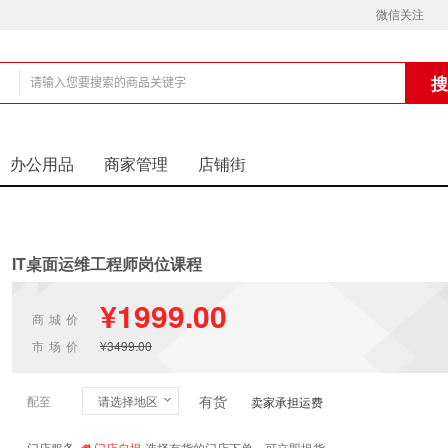
微信关注
铺
办公用品
商家管理
店铺街
IT桌面运维工程师岗位课程
¥1999.00
商城价
市场价
¥3499.00
有货
配至
请选择地区
卖家承担运费
门店服务
门店自提
选择有货的门店下单，可立即提货