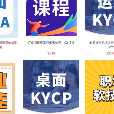
训费
系统桌面
IT桌面运维工程师训练营—0318期
麒麟操作系统运维
费
（KY
¥1.00
¥210