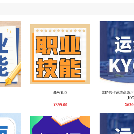
商务礼仪
麒麟操作系统高级运
（KY
¥399.00
¥630